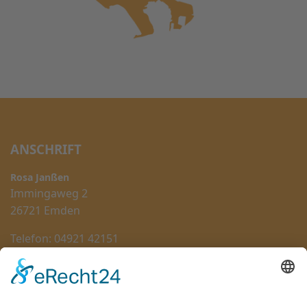
ANSCHRIFT
Rosa Janßen
Immingaweg 2
26721 Emden
Telefon: 04921 42151
Mobil: 017660028674
QUICK LINKS